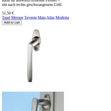
Ideal für auswärts öffnende Fenster –
mit nach rechts geschwungenem Griff.
51,50 €
Tauri
Merope
Taygeta
Maia
Atlas
Modesta
Add to cart