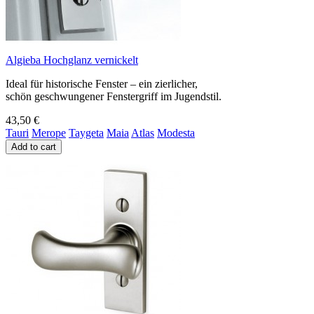
Algieba Hochglanz vernickelt
Ideal für historische Fenster – ein zierlicher,
schön geschwungener Fenstergriff im Jugendstil.
43,50 €
Tauri
Merope
Taygeta
Maia
Atlas
Modesta
Add to cart