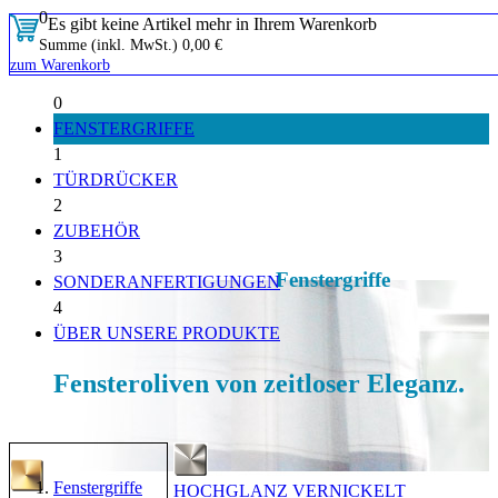
0
Es gibt keine Artikel mehr in Ihrem Warenkorb
Summe (inkl. MwSt.)
0,00 €
zum Warenkorb
0
FENSTERGRIFFE
1
TÜRDRÜCKER
2
ZUBEHÖR
3
Fenstergriffe
SONDERANFERTIGUNGEN
4
ÜBER UNSERE PRODUKTE
Fensteroliven von zeitloser Eleganz.
Fenstergriffe
HOCHGLANZ VERNICKELT