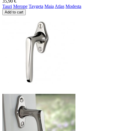
35,90 €
Tauri
Merope
Taygeta
Maia
Atlas
Modesta
Add to cart