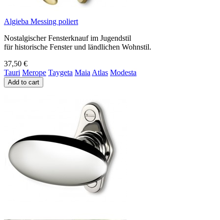
Algieba Messing poliert
Nostalgischer Fensterknauf im Jugendstil
für historische Fenster und ländlichen Wohnstil.
37,50 €
Tauri
Merope
Taygeta
Maia
Atlas
Modesta
Add to cart