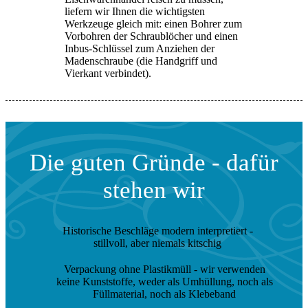
liefern wir Ihnen die wichtigsten
Werkzeuge gleich mit: einen Bohrer zum
Vorbohren der Schraublöcher und einen
Inbus-Schlüssel zum Anziehen der
Madenschraube (die Handgriff und
Vierkant verbindet).
Die guten Gründe - dafür
stehen wir
Historische Beschläge modern interpretiert
-
stillvoll, aber niemals kitschig
Verpackung ohne Plastikmüll
- wir verwenden
keine Kunststoffe, weder als Umhüllung, noch als
Füllmaterial, noch als Klebeband