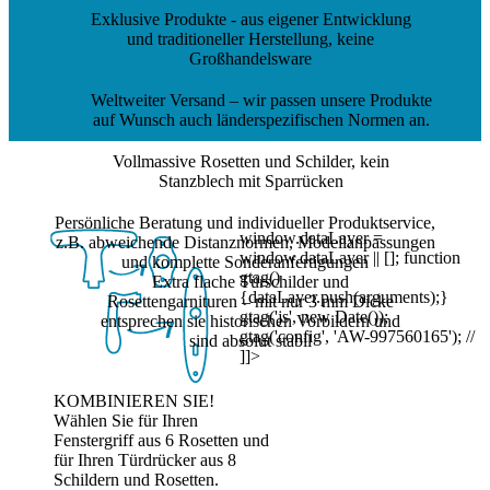
Exklusive Produkte
- aus eigener Entwicklung
und traditioneller Herstellung, keine
Großhandelsware
Weltweiter Versand
– wir passen unsere Produkte
auf Wunsch auch länderspezifischen Normen an.
Vollmassive Rosetten und Schilder
, kein
Stanzblech mit Sparrücken
Persönliche Beratung
und individueller Produktservice,
window.dataLayer =
z.B. abweichende Distanznormen, Modellanpassungen
window.dataLayer || []; function
und komplette Sonderanfertigungen
gtag()
Extra flache Türschilder und
{dataLayer.push(arguments);}
Rosettengarnituren
– mit nur 3 mm Dicke
gtag('js', new Date());
entsprechen sie historischen Vorbildern und
gtag('config', 'AW-997560165'); //
sind absolut stabil
]]>
KOMBINIEREN SIE!
Wählen Sie für Ihren
Fenstergriff aus 6 Rosetten und
für Ihren Türdrücker aus 8
Schildern und Rosetten.