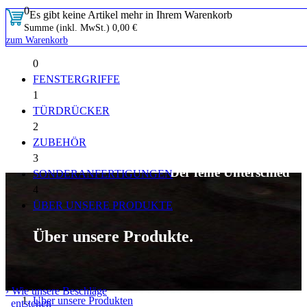
0
Es gibt keine Artikel mehr in Ihrem Warenkorb
Summe (inkl. MwSt.)
0,00 €
zum Warenkorb
0
FENSTERGRIFFE
1
TÜRDRÜCKER
2
ZUBEHÖR
3
Der feine Unterschied
SONDERANFERTIGUNGEN
4
ÜBER UNSERE PRODUKTE
Über unsere Produkte.
› Wie unsere Beschläge
Über unsere Produkten
entstehen