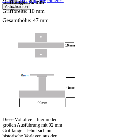
Teilen
Tweet
Google+
Pinterest
Grifflänge: 92 mm
Griffbreite: 10 mm
Gesamthöhe: 47 mm
Diese Vollolive – hier in der
großen Ausführung mit 92 mm
Grifflänge – lehnt sich an
historische Vorlagen aus den