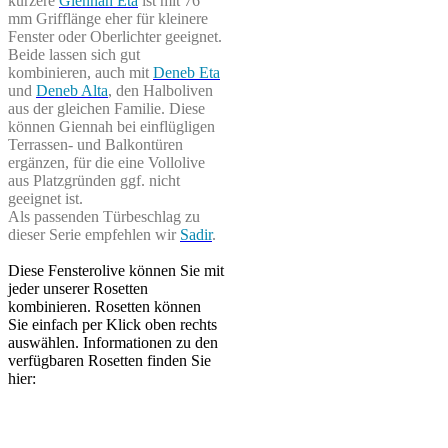
kürzere
Giennah Eta
ist mit 76
mm Grifflänge eher für kleinere
Fenster oder Oberlichter geeignet.
Beide lassen sich gut
kombinieren, auch mit
Deneb Eta
und
Deneb Alta
, den Halboliven
aus der gleichen Familie. Diese
können Giennah bei einflügligen
Terrassen- und Balkontüren
ergänzen, für die eine Vollolive
aus Platzgründen ggf. nicht
geeignet ist.
Als passenden Türbeschlag zu
dieser Serie empfehlen wir
Sadir
.
Diese Fensterolive können Sie mit
jeder unserer Rosetten
kombinieren. Rosetten können
Sie einfach per Klick oben rechts
auswählen. Informationen zu den
verfügbaren Rosetten finden Sie
hier: