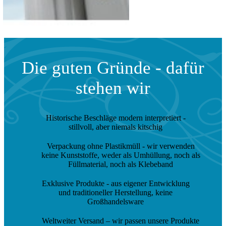
Die guten Gründe - dafür
stehen wir
Historische Beschläge modern interpretiert
-
stillvoll, aber niemals kitschig
Verpackung ohne Plastikmüll
- wir verwenden
keine Kunststoffe, weder als Umhüllung, noch als
Füllmaterial, noch als Klebeband
Exklusive Produkte
- aus eigener Entwicklung
und traditioneller Herstellung, keine
Großhandelsware
Weltweiter Versand
– wir passen unsere Produkte