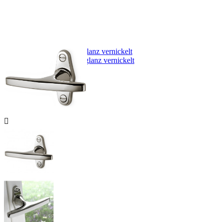
nach historischer Vorlage aus den
1920er Jahren.
Fenstergriffe Hochglanz vernickelt
Giennah Alta Hochglanz vernickelt
