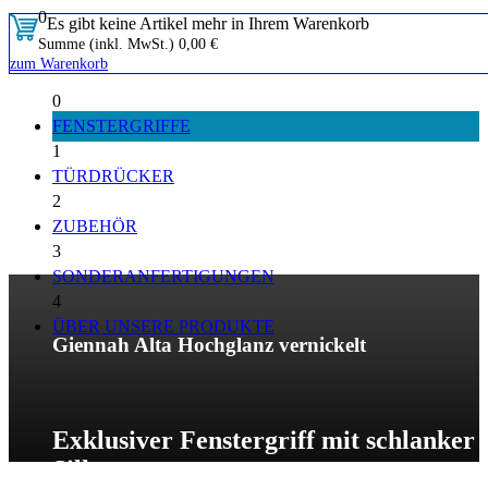
0
Es gibt keine Artikel mehr in Ihrem Warenkorb
Summe (inkl. MwSt.)
0,00 €
zum Warenkorb
0
FENSTERGRIFFE
1
TÜRDRÜCKER
2
ZUBEHÖR
3
SONDERANFERTIGUNGEN
4
ÜBER UNSERE PRODUKTE
Giennah Alta Hochglanz vernickelt
Exklusiver Fenstergriff mit schlanker
Silhouette