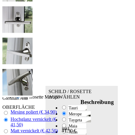
SCHILD / ROSETTE
mit Rosette Merope
AUSWÄHLEN
Giennah Alta
Beschreibung
OBERFLÄCHE
Tauri
Mesing poliert (€ 34,90)
Merope
Hochglanz vernickelt (€
Taygeta
41,50)
Maia
inkl.
Matt vernickelt (€ 42,50)
41,50 €
Atlas