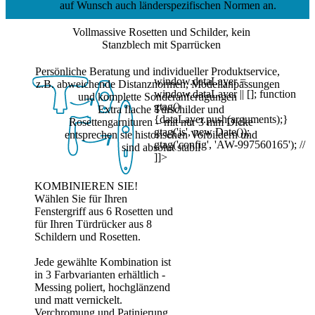
auf Wunsch auch länderspezifischen Normen an.
Vollmassive Rosetten und Schilder
, kein
Stanzblech mit Sparrücken
Persönliche Beratung
und individueller Produktservice,
window.dataLayer =
z.B. abweichende Distanznormen, Modellanpassungen
window.dataLayer || []; function
und komplette Sonderanfertigungen
gtag()
Extra flache Türschilder und
{dataLayer.push(arguments);}
Rosettengarnituren
– mit nur 3 mm Dicke
gtag('js', new Date());
entsprechen sie historischen Vorbildern und
gtag('config', 'AW-997560165'); //
sind absolut stabil
]]>
KOMBINIEREN SIE!
Wählen Sie für Ihren
Fenstergriff aus 6 Rosetten und
für Ihren Türdrücker aus 8
Schildern und Rosetten.
Jede gewählte Kombination ist
in 3 Farbvarianten erhältlich -
Messing poliert, hochglänzend
und matt vernickelt.
Verchromung und Patinierung