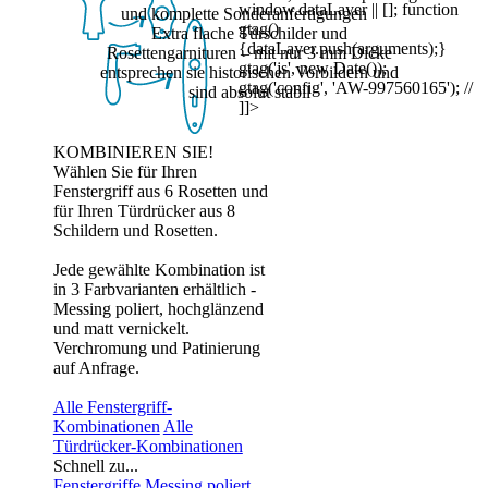
window.dataLayer || []; function
und komplette Sonderanfertigungen
gtag()
Extra flache Türschilder und
{dataLayer.push(arguments);}
Rosettengarnituren
– mit nur 3 mm Dicke
gtag('js', new Date());
entsprechen sie historischen Vorbildern und
gtag('config', 'AW-997560165'); //
sind absolut stabil
]]>
KOMBINIEREN SIE!
Wählen Sie für Ihren
Fenstergriff aus 6 Rosetten und
für Ihren Türdrücker aus 8
Schildern und Rosetten.
Jede gewählte Kombination ist
in 3 Farbvarianten erhältlich -
Messing poliert, hochglänzend
und matt vernickelt.
Verchromung und Patinierung
auf Anfrage.
Alle Fenstergriff-
Kombinationen
Alle
Türdrücker-Kombinationen
Schnell zu...
Fenstergriffe Messing poliert