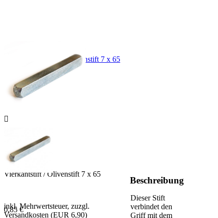
Fensterverschluss (Getriebe) Ihres
Fensters.
Zubehör
Vierkantstift / Olivenstift 7 x 65

Vierkantstift / Olivenstift 7 x 65
Beschreibung
Dieser Stift
inkl. Mehrwertsteuer, zuzgl.
verbindet den
0,85 €
Versandkosten (EUR 6,90)
Griff mit dem