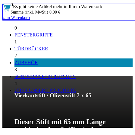
0
Es gibt keine Artikel mehr in Ihrem Warenkorb
Summe (inkl. MwSt.)
0,00 €
zum Warenkorb
0
FENSTERGRIFFE
1
TÜRDRÜCKER
2
ZUBEHÖR
3
SONDERANFERTIGUNGEN
4
ÜBER UNSERE PRODUKTE
Vierkantstift / Olivenstift 7 x 65
Dieser Stift mit 65 mm Länge
verbindet den Griff mit dem