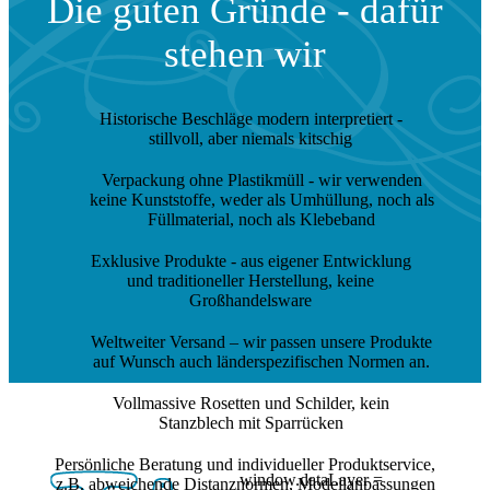
Die guten Gründe - dafür
stehen wir
Historische Beschläge modern interpretiert
-
stillvoll, aber niemals kitschig
Verpackung ohne Plastikmüll
- wir verwenden
keine Kunststoffe, weder als Umhüllung, noch als
Füllmaterial, noch als Klebeband
Exklusive Produkte
- aus eigener Entwicklung
und traditioneller Herstellung, keine
Großhandelsware
Weltweiter Versand
– wir passen unsere Produkte
auf Wunsch auch länderspezifischen Normen an.
Vollmassive Rosetten und Schilder
, kein
Stanzblech mit Sparrücken
Persönliche Beratung
und individueller Produktservice,
window.dataLayer =
z.B. abweichende Distanznormen, Modellanpassungen